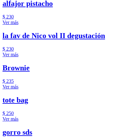
alfajor pistacho
$ 230
Ver más
la fav de Nico vol II degustación
$ 230
Ver más
Brownie
$ 235
Ver más
tote bag
$ 250
Ver más
gorro sds