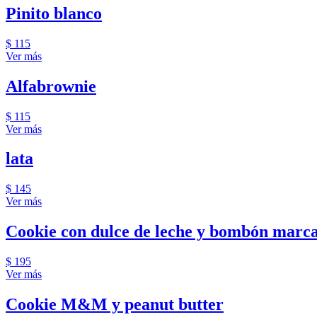
Pinito blanco
$ 115
Ver más
Alfabrownie
$ 115
Ver más
lata
$ 145
Ver más
Cookie con dulce de leche y bombón marca
$ 195
Ver más
Cookie M&M y peanut butter