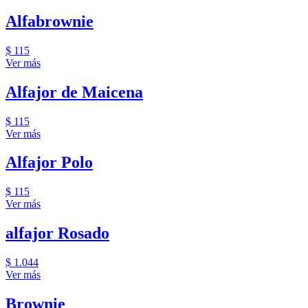
Alfabrownie
$ 115
Ver más
Alfajor de Maicena
$ 115
Ver más
Alfajor Polo
$ 115
Ver más
alfajor Rosado
$ 1.044
Ver más
Brownie