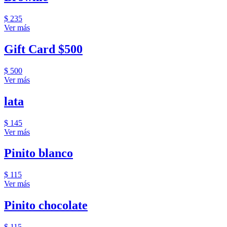
$ 235
Ver más
Gift Card $500
$ 500
Ver más
lata
$ 145
Ver más
Pinito blanco
$ 115
Ver más
Pinito chocolate
$ 115