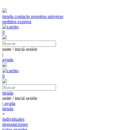
tienda
contacto
nosotros
universo
pedidos express
0
unite / iniciá sesión
|
ayuda
0
tienda
unite / iniciá sesión
| ayuda
tienda
+
individuales
degustaciones
tortas grandes