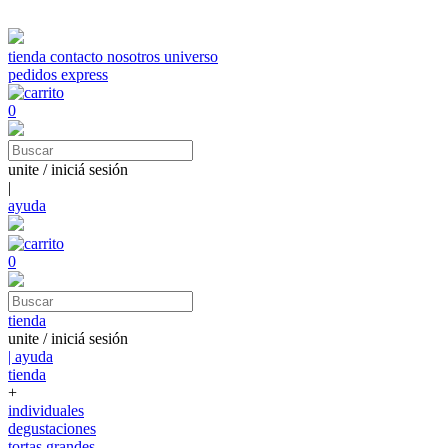
tienda
contacto
nosotros
universo
pedidos express
0
unite / iniciá sesión
|
ayuda
0
tienda
unite / iniciá sesión
| ayuda
tienda
+
individuales
degustaciones
tortas grandes