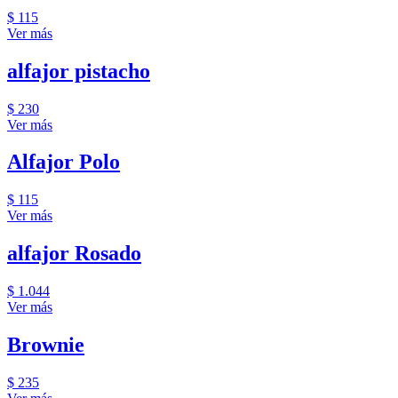
$ 115
Ver más
alfajor pistacho
$ 230
Ver más
Alfajor Polo
$ 115
Ver más
alfajor Rosado
$ 1.044
Ver más
Brownie
$ 235