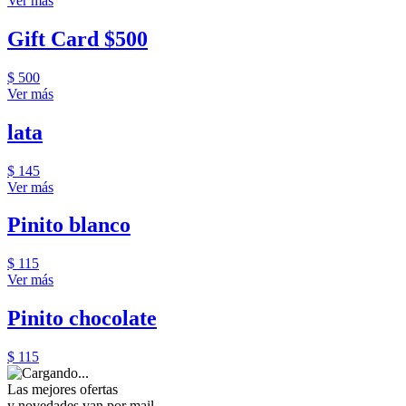
Ver más
Gift Card $500
$ 500
Ver más
lata
$ 145
Ver más
Pinito blanco
$ 115
Ver más
Pinito chocolate
$ 115
Las mejores ofertas
y novedades van por mail