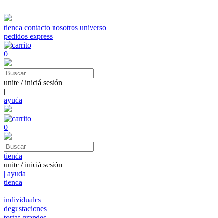
tienda
contacto
nosotros
universo
pedidos express
0
unite / iniciá sesión
|
ayuda
0
tienda
unite / iniciá sesión
| ayuda
tienda
+
individuales
degustaciones
tortas grandes