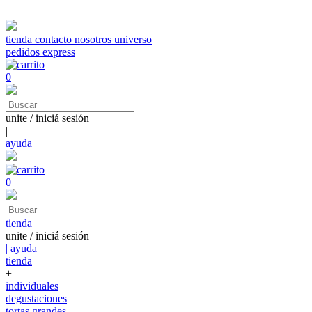
tienda
contacto
nosotros
universo
pedidos express
0
unite / iniciá sesión
|
ayuda
0
tienda
unite / iniciá sesión
| ayuda
tienda
+
individuales
degustaciones
tortas grandes