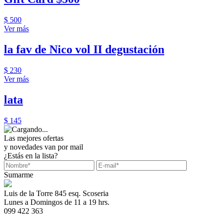
$ 500
Ver más
la fav de Nico vol II degustación
$ 230
Ver más
lata
$ 145
Las mejores ofertas
y novedades van por mail
¿Estás en la lista?
Sumarme
Luis de la Torre 845 esq. Scoseria
Lunes a Domingos de 11 a 19 hrs.
099 422 363