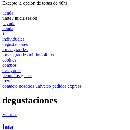
Excepto la opción de tortas de 48hs.
tienda
unite / iniciá sesión
| ayuda
tienda
+
individuales
degustaciones
tortas grandes
tortas grandes mínimo 48hrs
cookies
combos
desayunos
pequeños gustos
merch
contacto
nosotros
universo
pedidos express
degustaciones
Ver más
lata