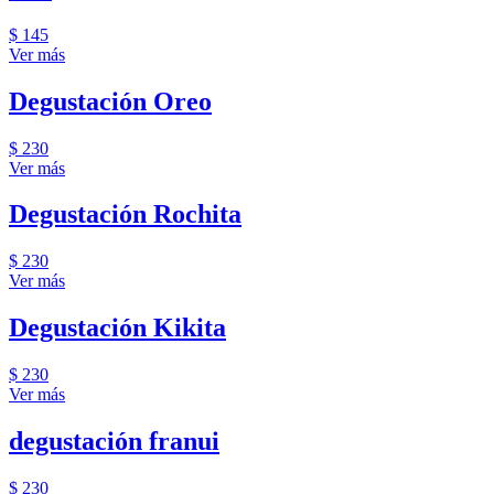
$ 145
Ver más
Degustación Oreo
$ 230
Ver más
Degustación Rochita
$ 230
Ver más
Degustación Kikita
$ 230
Ver más
degustación franui
$ 230