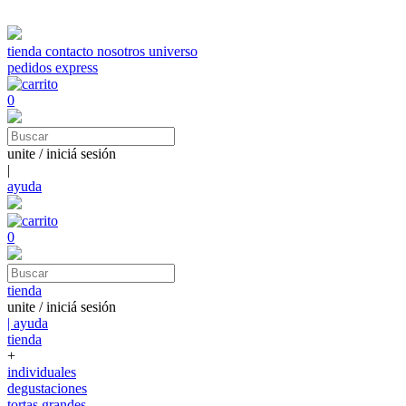
tienda
contacto
nosotros
universo
pedidos express
0
unite / iniciá sesión
|
ayuda
0
tienda
unite / iniciá sesión
| ayuda
tienda
+
individuales
degustaciones
tortas grandes