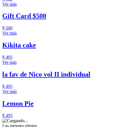
Ver más
Gift Card $500
$ 500
Ver más
Kikita cake
$ 495
Ver más
la fav de Nico vol II individual
$ 495
Ver más
Lemon Pie
$ 495
Las mejores ofertas