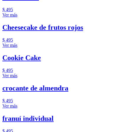
$ 495
Ver más
Cheesecake de frutos rojos
$ 495
Ver más
Cookie Cake
$ 495
Ver más
crocante de almendra
$ 495
Ver más
franuí individual
$ 495