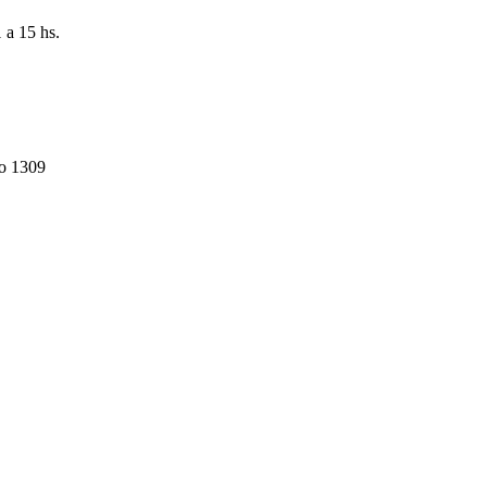
 a 15 hs.
do 1309