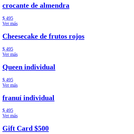
crocante de almendra
$ 495
Ver más
Cheesecake de frutos rojos
$ 495
Ver más
Queen individual
$ 495
Ver más
franuí individual
$ 495
Ver más
Gift Card $500