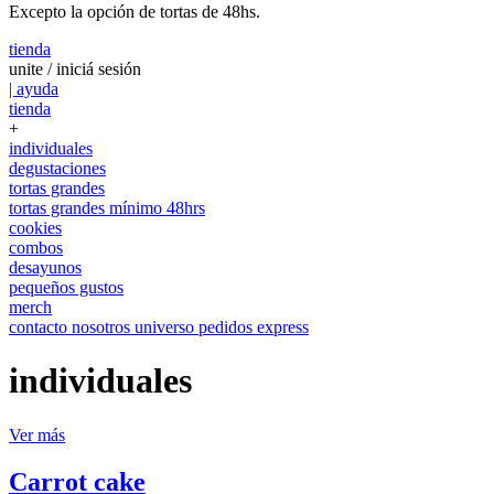
Excepto la opción de tortas de 48hs.
tienda
unite / iniciá sesión
| ayuda
tienda
+
individuales
degustaciones
tortas grandes
tortas grandes mínimo 48hrs
cookies
combos
desayunos
pequeños gustos
merch
contacto
nosotros
universo
pedidos express
individuales
Ver más
Carrot cake