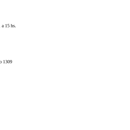
 a 15 hs.
do 1309