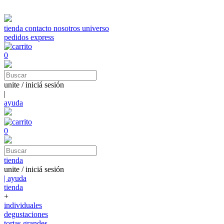
tienda
contacto
nosotros
universo
pedidos express
0
unite / iniciá sesión
|
ayuda
0
tienda
unite / iniciá sesión
| ayuda
tienda
+
individuales
degustaciones
tortas grandes