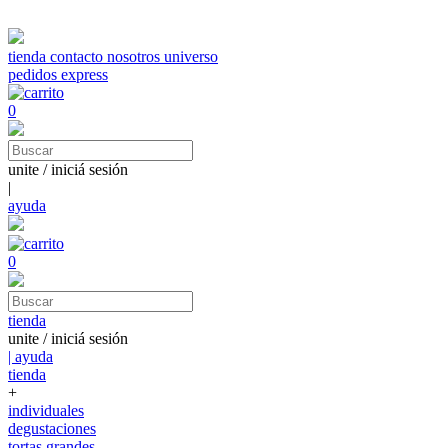
tienda
contacto
nosotros
universo
pedidos express
0
unite / iniciá sesión
|
ayuda
0
tienda
unite / iniciá sesión
| ayuda
tienda
+
individuales
degustaciones
tortas grandes