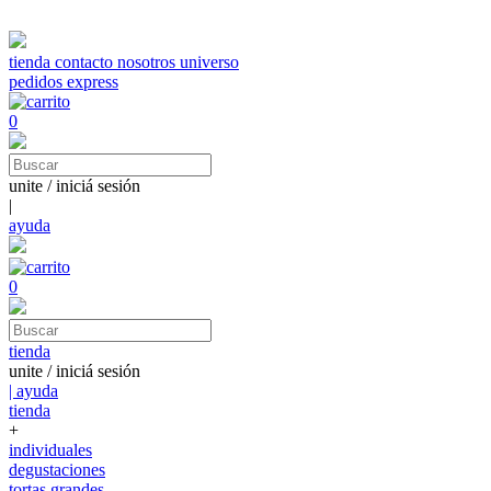
tienda
contacto
nosotros
universo
pedidos express
0
unite / iniciá sesión
|
ayuda
0
tienda
unite / iniciá sesión
| ayuda
tienda
+
individuales
degustaciones
tortas grandes