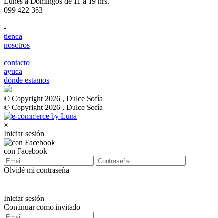
Lunes a Domingos de 11 a 19 hrs.
099 422 363
-
tienda
nosotros
-
contacto
ayuda
dónde estamos
© Copyright 2026 , Dulce Sofía
© Copyright 2026 , Dulce Sofía
×
Iniciar sesión
con Facebook
Olvidé mi contraseña
Iniciar sesión
Continuar como invitado