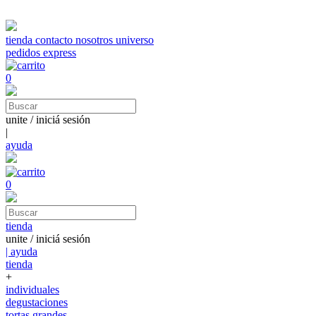
tienda
contacto
nosotros
universo
pedidos express
0
unite / iniciá sesión
|
ayuda
0
tienda
unite / iniciá sesión
| ayuda
tienda
+
individuales
degustaciones
tortas grandes