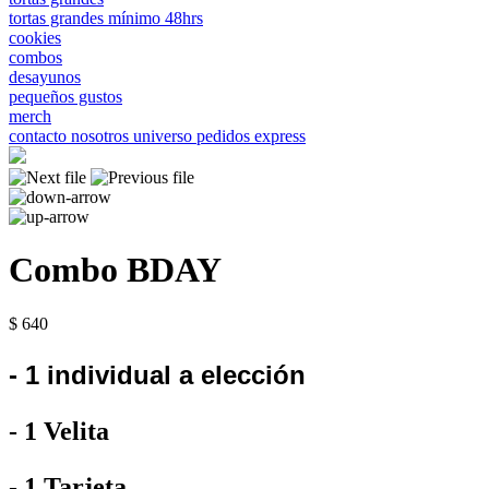
tortas grandes mínimo 48hrs
cookies
combos
desayunos
pequeños gustos
merch
contacto
nosotros
universo
pedidos express
Combo BDAY
$ 640
- 1 individual a elección
- 1 Velita
- 1 Tarjeta