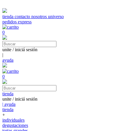
tienda
contacto
nosotros
universo
pedidos express
0
unite / iniciá sesión
|
ayuda
0
tienda
unite / iniciá sesión
| ayuda
tienda
+
individuales
degustaciones
tortas grandes