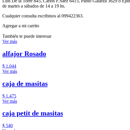
Luis De la Torre 845, Carlos F.Saez 6415, Pablo Galarza 3629 o Eji
de martes a sábados de 14 a 19 hs.
Cualquier consulta escribinos al 099422363.
Agregar a mi carrito
También te puede interesar
Ver más
alfajor Rosado
$ 1.044
Ver más
caja de masitas
$ 1.475
Ver más
caja petit de masitas
$ 540