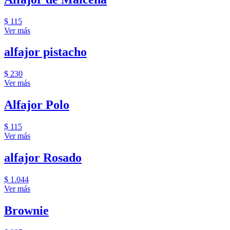
$ 115
Ver más
alfajor pistacho
$ 230
Ver más
Alfajor Polo
$ 115
Ver más
alfajor Rosado
$ 1.044
Ver más
Brownie