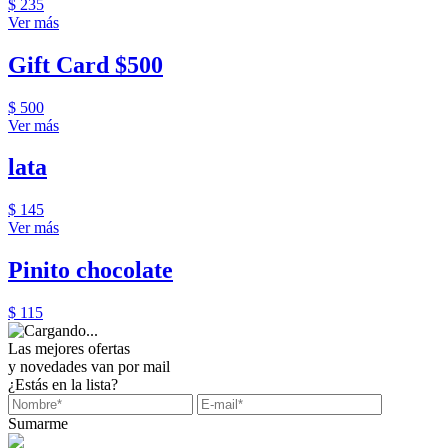
$ 235
Ver más
Gift Card $500
$ 500
Ver más
lata
$ 145
Ver más
Pinito chocolate
$ 115
Las mejores ofertas
y novedades van por mail
¿Estás en la lista?
Sumarme