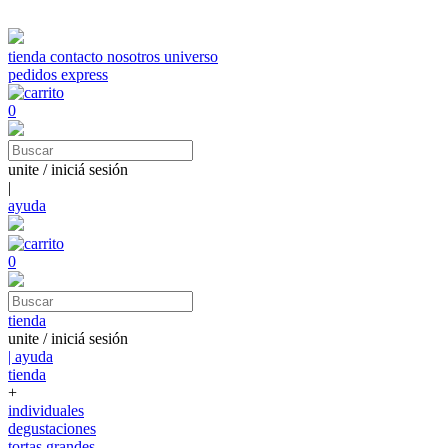
tienda
contacto
nosotros
universo
pedidos express
0
unite / iniciá sesión
|
ayuda
0
tienda
unite / iniciá sesión
| ayuda
tienda
+
individuales
degustaciones
tortas grandes