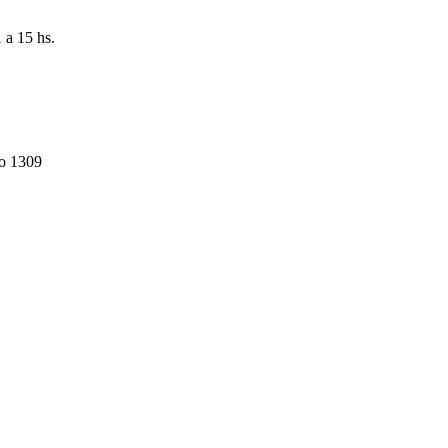
 a 15 hs.
do 1309